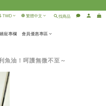
$
TWD
繁體中文
找商品
嬌寵專欄
會員優惠專區
專利魚油！呵護無微不至～