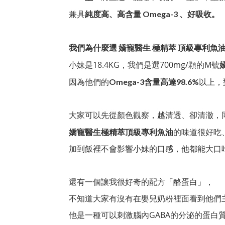
兼具
純度
高
、高含量
O
mega-3
、好
吸收
。
我們為什麼選 嬌寵醫生 極精萃 頂級專利魚
小妹是18.4KG，我們是選700mg/顆的M號
因為他們的
以上，
Omega-3含量高達98.6%
大家可以先從顏色觀察，越清透、卻清澈，
的味道很好吃
嬌寵醫生極精萃頂級專利魚油
加到飯裡不會影響小妹的口感，他都能大口
還有一個讓我很好奇的配方「酪蛋白」，
不知道大家有沒有在嬰兒奶粉裡面看到他們
他是一種可以刺激腦內GABA的分泌的蛋白