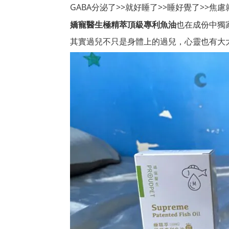
GABA分泌了>>就好睡了>>睡好覺了>>焦
也在成份中獨
嬌寵醫生極精萃頂級專利魚油
其實過兒不只是身體上的過兒，心靈也有大