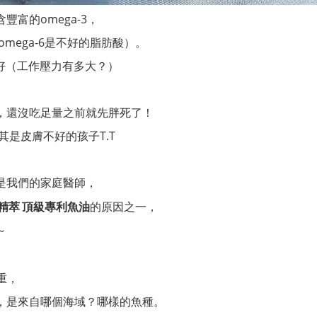
富的omega-3，
omega-6是不好的脂肪酸）。
變好（工作壓力有多大？）
，還沒吃足量之前就先胖死了！
其是皮膚不好的孩子T.T
是我們的家庭醫師，
的原因之一，
精萃 頂級專利魚油
～
重，
，是來自哪個海域？哪樣的魚種。