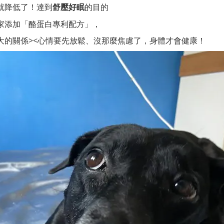
慮就降低了！達到
的目的
舒壓好眠
家添加「酪蛋白專利配方」，
大的關係><心情要先放鬆、沒那麼焦慮了，身體才會健康！