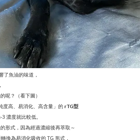
響了魚油的味道，
，
的呢？（看下圖）
純度高、易消化、高含量」的
rTG型
-3 濃度就比較低。
差的形式，因為經過濃縮後再萃取～
新轉換為易消化吸收的 TG 形式，