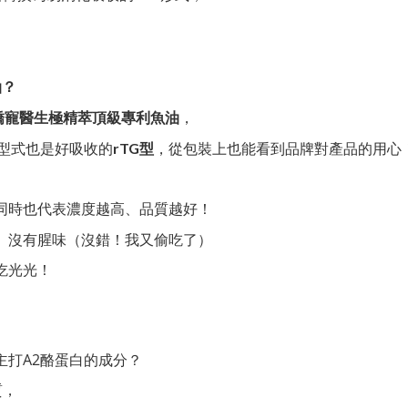
油？
，
嬌寵醫生極精萃頂級專利魚油
型式也是好吸收的
，從包裝上也能看到品牌對產品的用心
rTG型
同時也代表濃度越高、品質越好！
、沒有腥味（沒錯！我又偷吃了）
吃光光！
主打A2酪蛋白的成分？
質，