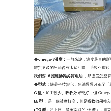
一般來說，濃度最直的影
◆
omega-3濃度：
雜質過多的魚油會有太多油味、毛孩不喜歡
我們要
，那濃度怎麼算
＃
拒絕摻雜劣質魚油
隨著科技變化，魚油慢慢改革至「
◆
型式：
：加工較少、吸收效果較好，但 Omega
G
型
：是一個濃度較高，但是吸收效果較
EE
型
：將上述「濃縮萃取的 EE 型」，重
rTG 型