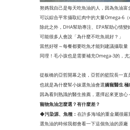
努媽我自己是每天吃魚油的人，因為魚油富含豐
可以綜合平常攝取紅肉中的大量Omega-6（
除此之外，DHA幫助專注、EPA幫助心情
可能很多人會說「為什麼不吃魚就好？」
當然好呀～每餐都要吃魚才能到建議攝取量
同理！毛小孩也是需要補充Omega-3的，尤
從板橋的亞哲開幕之後，亞哲的籃院長一直
也就是為什麼幫小妹選魚油會選
嬌寵醫生 極
因為看到熟識的醫生推薦，選擇起來更放心
寵物魚油怎麼選？有什麼差？
在許多海域的重金屬很嚴
◆
污染源、魚種：
選魚油的時候我都會看一下這個魚油的原廠