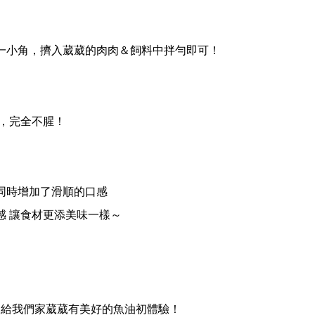
一小角，擠入葳葳的肉肉＆飼料中拌勻即可！
，完全不腥！
同時增加了滑順的口感
感 讓食材更添美味一樣～
」
給我們家葳葳有美好的魚油初體驗！