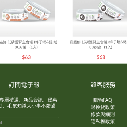
貓鮮 低磷護腎主食罐 (蜂子蛹&雞肉)
寵貓鮮 低磷護腎主食罐 (蜂子蛹&豬
80g/罐 - (1入)
80g/罐 - (1入)
$63
$68
訂閱電子報
顧客服務
P 專屬禮遇、新品資訊、優惠
購物FAQ
動、毛孩知識大小事不錯過
退換貨政策
條款與細則
隱私權政策