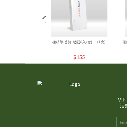
極精萃 旨鮮肉泥(6入/盒)--- (1盒)
寵
$155
VI
活