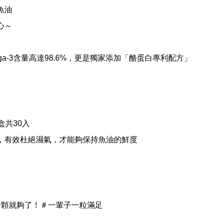
魚油
心～
-3含量高達98.6%，更是
獨家添加「酪蛋白專利配方」
盒共30入
，有效杜絕濕氣，才能夠保持魚油的鮮度
一顆就夠了！＃一輩子一粒滿足