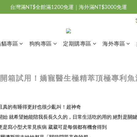
台灣滿NT$全館滿1200免運｜海外滿NT$3000免運
會員優惠專區由此進
台灣滿NT$全館滿1200免運｜海外滿NT$3000免運
貓貓專區
狗狗專區
定期購專區
海外專區
紅 葳葳開箱試用！嬌寵醫生極精萃頂極專利
且真的有睡得更好也很少亂叫！超神奇
開始 就希望她能陪我長長久久的，
日常生活吃的用的 絕對是關
更是寫小型犬常見疾病 葳葳可是每個都有機會得到