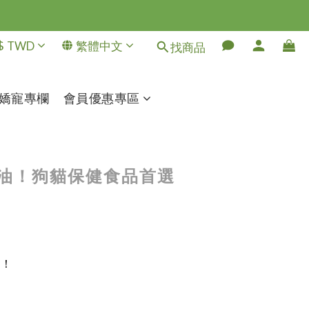
$
TWD
繁體中文
找商品
嬌寵專欄
會員優惠專區
魚油！狗貓保健食品首選
鍵！