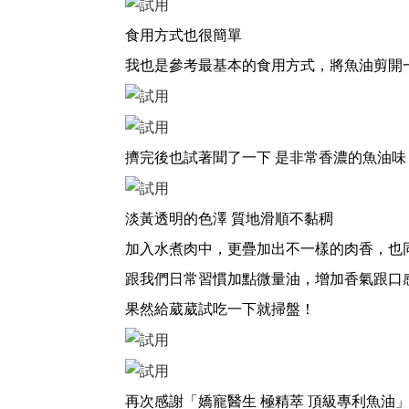
食用方式也很簡單
我也是參考最基本的食用方式，
將魚油剪開
擠完後也試著聞了一下 是非常香濃的魚油味
淡黃透明的色澤 質地滑順不黏稠
加入水煮肉中，更疊加出不一樣的肉香，也
跟我們日常習慣加點微量油，增加香氣跟口
果然給葳葳試吃一下就掃盤！
再次感謝「嬌寵醫生 極精萃 頂級專利魚油