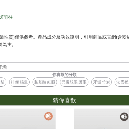
我前往
業性質)僅供參考。產品成分及功效說明，引用商品或官網(含粉
驗為主。
牙垢
你喜歡的分類
貓貓
排便 腸道
胺基酸 紅眼
晶透靚眼 護眼
牙垢 竹炭
法國餐
猜你喜歡