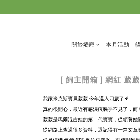
關於嬌寵
本月活動
[ 飼主開箱 ] 網
我家米克斯寶貝葳葳 今年邁入四歲了🎉
真的很開心，最近有感淚痕幾乎不見了，而
葳葳是馬爾混吉娃的第二代寶寶，從領養她
從網路上查過很多資料，
還記得有一篇文章