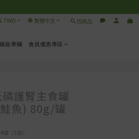
$
TWD
繁體中文
找商品
立即購買
嬌寵專欄
會員優惠專區
低磷護腎主食罐
鮭魚) 80g/罐
24罐（1箱）