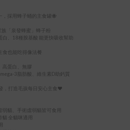
一，採用蜂子蛹的主食罐🐝
養蜂家族「泉發蜂蜜」蜂子粉
子蛋白、18種胺基酸 能更快吸收幫助
，主食也能吃得像法餐
、高蛋白、無膠
mega-3脂肪酸、維生素D助鈣質
研發，打造毛孩每日安心主食❤️
後虛弱貓、手術虛弱貓皆可食用
齡貓 全貓咪適用
用