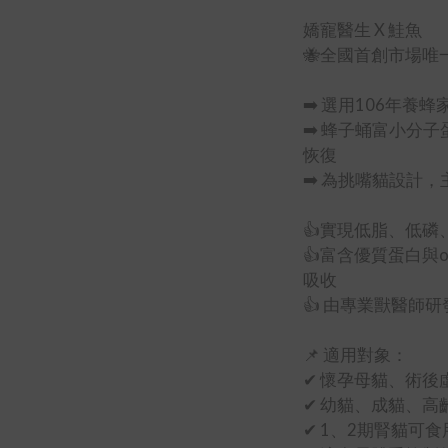
嬌寵醫生 X 鮭魚
🐝全國首創市場唯
➡️ 選用106年
➡️ 蜂子蛹富小分
恢復
➡️ 為挑嘴貓設計
👍實現低脂、低磷
👍富含優質蛋白與o
吸收
👍 由專業獸醫師
📌 適用對象：
✔ 懷孕母貓、術
✔ 幼貓、成貓、高
✔ 1、2期腎貓可食