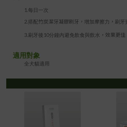
1.每日一次
竹炭潔牙凝膠刷牙，
，
2.搭配
增加摩擦力
刷牙
，效果更佳
3.刷牙後10分鐘內避免飲食與飲水
適用對象
全犬貓適用