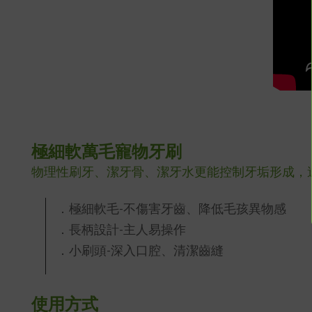
極細軟萬毛寵物牙刷
物理性刷牙、潔牙骨、潔牙水更能
控制牙垢形成，
．極細軟毛-不傷害牙齒、降低毛孩異物感
．長柄設計-主人易操作
．小刷頭-深入口腔、清潔齒縫
使用方式