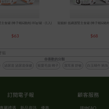
食罐 (蜂子蛹&雞肉) 80g/罐 - (1入)
寵貓鮮 低磷護腎主食罐 (蜂子蛹&豬肉) 80
$63
$68
牙垢
你喜歡的分類
泌尿道 泌尿道保健
寵愛毛孩 蜂子
潔耳液 舒敏
白玉蝸牛 鮪魚
訂閱電子報
顧客服務
P 專屬禮遇、新品資訊、優惠
購物FAQ