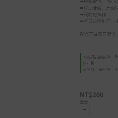
➡️極細軟毛，毛小
➡️幫助牙齒、牙齦
➡️長柄好操作
➡️每日規律刷牙，
配合正確潔牙習慣，
至
08/31 16:00
截止
指
件95折
至
08/31 16:00
截止
全
NT$200
數量