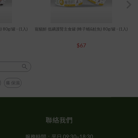
g/罐 - (1入)
寵貓鮮 低磷護腎主食罐 (蜂子蛹&鮭魚) 80g/罐 - (1入)
$67
癢 保濕
聯絡我們
服務時間：平日 09:30~18:30