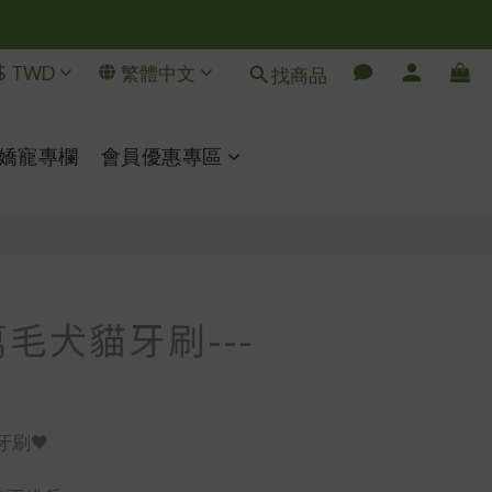
$
TWD
繁體中文
找商品
立即購買
嬌寵專欄
會員優惠專區
毛犬貓牙刷---
牙刷🖤