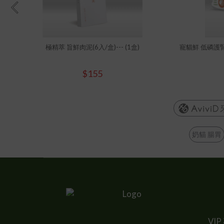
極精萃 旨鮮肉泥(6入/盒)--- (1盒)
寵貓鮮 低磷護腎主
$155
奶貓 腸胃
VI