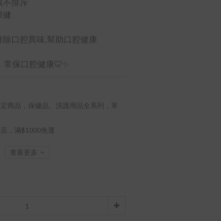
孩不排斥
保健
排除口腔異味,幫助口腔健康
常保口腔健康🦷✨
定商品，保健品、洗護用品全系列，單
店，滿$1000免運
查看更多