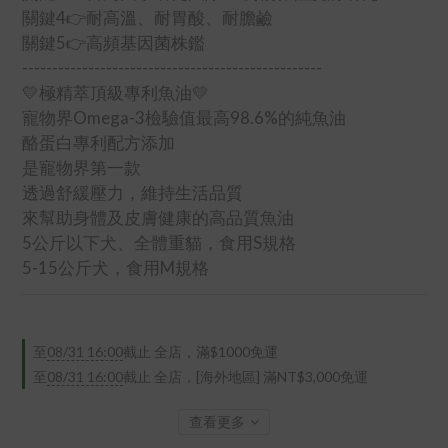
關鍵4👉耐高溫、耐胃酸、耐膽鹼
關鍵5👉高頻基因菌株鑑
--------------------------------------------------
💛極精萃頂級專利魚油💛
寵物界Omega-3檢驗值最高98.6%的純魚油
酪蛋白專利配方添加
是寵物界第一款
透過舒緩壓力，維持生活品質
來幫助身體及皮膚健康的高品質魚油
5公斤以下犬、全體重貓，食用S規格
5-15公斤犬，食用M規格
至
08/31 16:00
截止
全店，滿$1000免運
至
08/31 16:00
截止
全店，[海外地區] 滿NT$3,000免運
查看更多