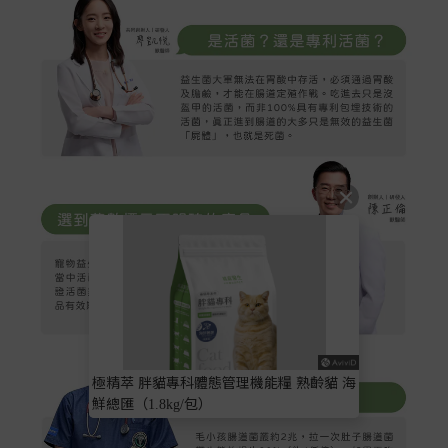
極精萃 胖貓專科體態管理機能糧 熟齡貓 海
鮮總匯（1.8kg/包）
立即購買