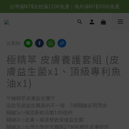
台灣滿NT$全館滿1200免運｜海外滿NT$3000免運
台灣滿NT$全館滿1200免運｜海外滿NT$3000免運
會員優惠專區由此進
台灣滿NT$全館滿1200免運｜海外滿NT$3000免運
分享到
極精萃 皮膚養護套組 (皮
膚益生菌x1、頂級專利魚
油x1)
💛極精萃皮膚益生菌💛
這款毛孩益生菌真的不一樣，5個關鍵必買理由
關鍵1👉保證新鮮活菌100億🆙
關鍵2👉皮膚＋腸道雙效保健益生菌
關鍵3👉台灣大學研究團隊27例複雜性皮膚研究