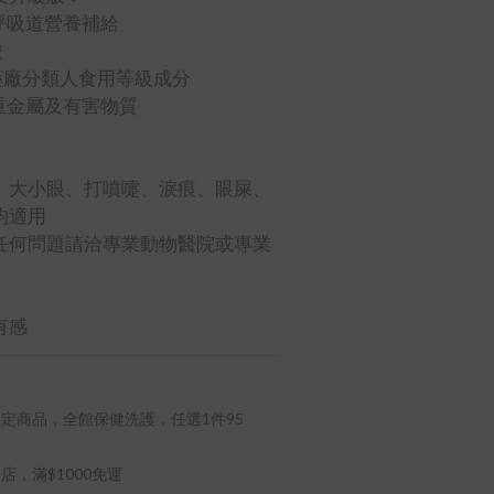
呼吸道營養補給
酸
to 藥廠分類人食用等級成分
重金屬及有害物質
、大小眼、打噴嚏、淚痕、眼屎、
均適用
任何問題請洽專業動物醫院或專業
有感
定商品，全館保健洗護，任選1件95
店，滿$1000免運