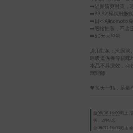
➡️貓顏清爽對策，
➡️99.9%極純離胺
➡️日本Ajinomo
➡️嚴格把關，不含
➡️60天大容量
適用對象：流眼淚
呼吸道保養等貓咪
本品不具療效，有
獸醫師
🖤每天一顆，足量
至
08/08 16:00
截止
指
折、2件88折
至
08/31 16:00
截止
全