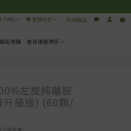
$
TWD
繁體中文
找商品
立即購買
嬌寵專欄
會員優惠專區
100%左旋純離胺
升級版) (60顆/
疫升級版🧡