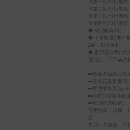
🔖第一期85折優惠
🔖第二期83折優惠
🔖第三期79折優惠
🔖第四期73折優惠
◆ 總期數為4期
◆ 下單數量1即每
2組，以此類推
◆ 定期購採用自
送地址，下單前請
➡️專為犬貓泌尿道
➡️雙前花青素 脂
➡️幫助平衡尿液pH
➡️維持尿道菌相健
➡️幫助膀胱收縮力
適用對象：頻尿、
用
本品不具療效，有