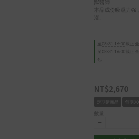
獸醫師
本品成份吸濕力強
潮。
至
08/31 16:00
截止
全
至
08/31 16:00
截止
全
包
NT$2,670
定期購商品
每期9
數量