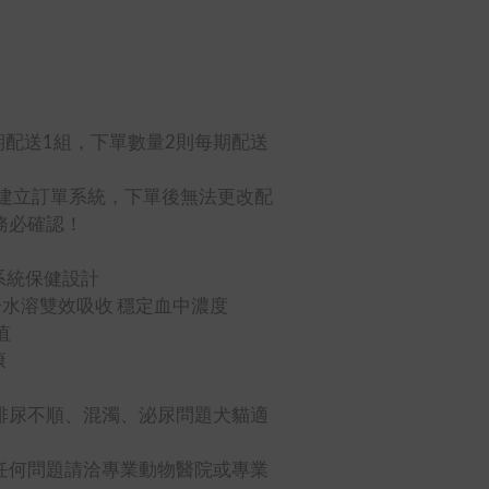
期配送1組，下單數量2則每期配送
動建立訂單系統，下單後無法更改配
務必確認！
系統保健設計
溶+水溶雙效吸收 穩定血中濃度
值
康
排尿不順、混濁、泌尿問題犬貓適
任何問題請洽專業動物醫院或專業