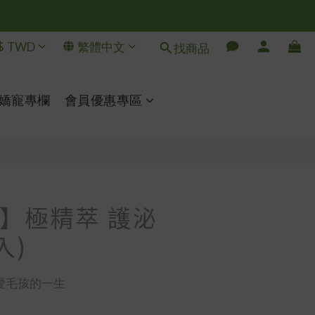
$
TWD
繁體中文
找商品
立即購買
嬌寵專欄
會員優惠專區
】極精萃 護泌
3入)
愛毛孩的一生