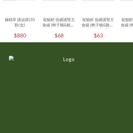
極精萃 護泌尿(30
寵貓鮮 低磷護腎主
寵貓鮮 低磷護腎主
寵貓鮮
顆/盒)
食罐 (蜂子蛹&豬肉)
食罐 (蜂子蛹&雞肉)
食罐 (
80g/罐
80g/罐 - (1入)
80g
$880
$68
$63