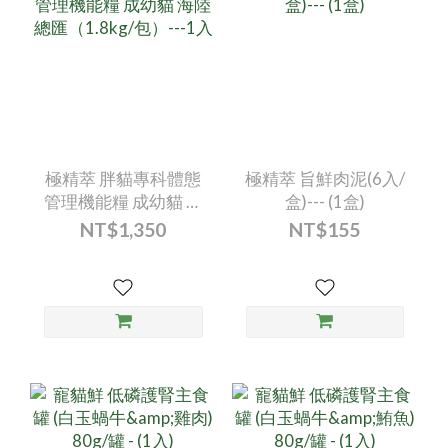
極精萃 胖貓專科體態
極精萃 旨鮮肉泥(6入/
管理機能糧 成幼貓 海
盒)--- (1盒)
陸總匯（1.8kg/包）--
NT$1,350
NT$155
-1入