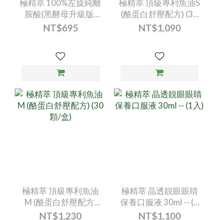
極精萃 100%左旋純離
極精萃 頂級專利魚油S
胺酸(黑酵母升級版)
(酪蛋白舒壓配方) (30
(60顆/盒)
顆/盒)
NT$695
NT$1,090
極精萃 頂級專利魚油
極精萃 晶透靚眼眼睛
M (酪蛋白舒壓配方)
保養口服液 30ml -- (1
(30顆/盒)
入)
NT$1,230
NT$1,100