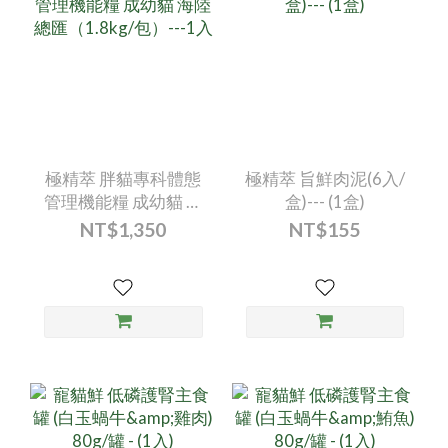
極精萃 胖貓專科體態
極精萃 旨鮮肉泥(6入/
管理機能糧 成幼貓 海
盒)--- (1盒)
陸總匯（1.8kg/包）--
NT$1,350
NT$155
-1入