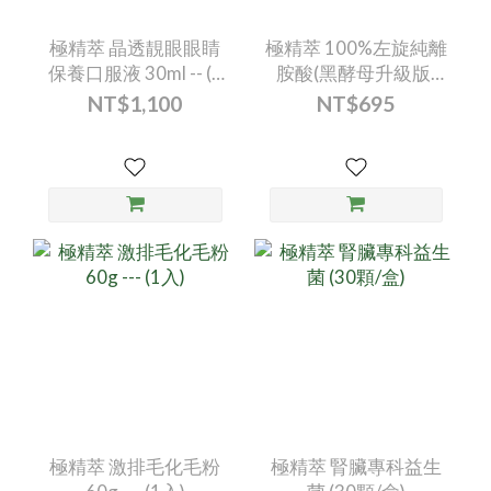
極精萃 晶透靚眼眼睛
極精萃 100%左旋純離
保養口服液 30ml -- (1
胺酸(黑酵母升級版)
入)
(60顆/盒)
NT$1,100
NT$695
極精萃 激排毛化毛粉
極精萃 腎臟專科益生