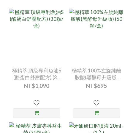
極精萃 頂級專利魚油S
極精萃 100%左旋純離
(酪蛋白舒壓配方) (30
胺酸(黑酵母升級版)
顆/盒)
(60顆/盒)
NT$1,090
NT$695