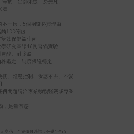
，等於「出師未捷、身先死」
水漂
的不一樣，5個關鍵必買理由
菌100億🆙
道雙效保健益生菌
大學研究團隊46例腎貓實驗
耐胃酸、耐膽鹼
菌株鑑定，純度保證穩定
硬便、體態控制、食慾不振、不愛
用
任何問題請洽專業動物醫院或專業
一顆，足量有感
定商品，全館保健洗護，任選1件95