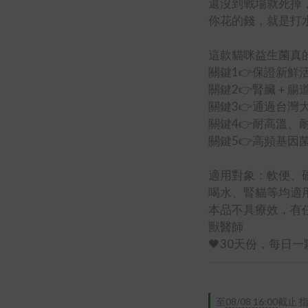
還沒到戰場就死掉
你花的錢，就是打
這款貓咪益生菌真
關鍵1👉保證新鮮活
關鍵2👉腎臟＋腸
關鍵3👉通過台灣
關鍵4👉耐高溫、
關鍵5👉高頻基因
適用對象：軟便、
喝水、腎貓等均適
本品不具療效，有
獸醫師
🖤30天份，每日
至
08/08 16:00
截止
指