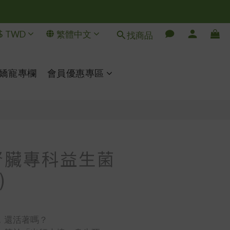
$
TWD
繁體中文
找商品
立即購買
嬌寵專欄
會員優惠專區
腎臟專科益生菌
)
】
，還活著嗎？