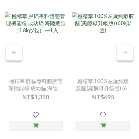
極精萃 胖貓專科體態管
極精萃 100%左旋純離
理機能糧 成幼貓 海陸總
胺酸(黑酵母升級版) (60
匯（1.8kg/包）---1入
顆/盒)
NT$1,350
NT$695