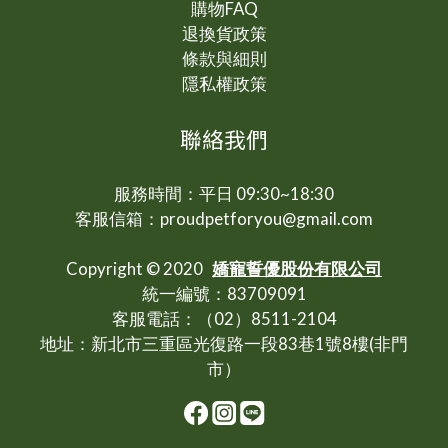
成分大比拼！成分、優缺點與迷思一次告訴你市售關節
購物FAQ
保健品百百種，每種成分也有各自對應的優缺點、使用
退換貨政策
方式。例如一般最常見的葡萄糖胺、軟骨硫酸素就是軟
條款與細則
骨的組要煮成成分，但口服效果較低，需要透過長期補
隱私權政策
充來維持軟骨組成；MSN為生物體體內自然存在之成
分，雖然同樣有軟骨的支持與輕微抗發炎功效，但單獨
聯絡我們
成分較難發揮效果，需要搭配其他成分使用。 UC-II 則
是在人也廣泛被使用的關節保健成份，不僅臨床研究較
服務時間：平日 09:30~18:30
多，長期使用也相對安全有效，與魚油萃取的Omega-3
客服信箱：proudpetforyou@gmail.com
不飽和脂肪酸是最適合作為關節保養的優秀成分。 值得
注意的是，綠唇貽貝雖然是寵物關節保健品中非常熱門
Copyright © 2020
嬌寵誓優股份有限公司
的成分，但其功效與宣傳存在部分爭議。有些臨床試驗
統一編號：83709091
確實指出其輕到中度抗發炎與軟骨調控功能
客服電話：（02）8511-2104
【9,11,12】，但這些研究中所使用的劑量通常高於市面
地址：新北市三重區光復路一段83巷1號8樓(非門
上已有的相關產品所標示之每錠濃度【11】，顯示單靠
市）
保健品中的濃度可能需要相對大量之用量，或對於改善
關節效果可能相對受限。最後，目前針對綠唇貽貝不同
廠商使用的萃取技術也尚未有明確的研究顯示其純度、