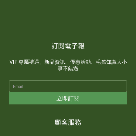
現起身緩慢、僵硬、或是抗拒跳躍時，背後可能就涉及
了退化性關節炎的狀況。退化性關節炎的成因主要包括
關節發炎、軟骨磨損或關節潤滑不足的問題，因此補充
保健品的目的，主要就包含了降低發炎、軟骨支持以及
增加關節潤滑的功能。 常見的抗發炎補充品例如魚油中
所富含的不飽和脂肪酸EPA、DHA，都已經證實其抗發
訂閱電子報
炎與保護關節的功效【8】。另外近年使用海洋貝類(例
如綠唇貽貝)中提取的特定脂肪酸與成分，在某些研究中
VIP 專屬禮遇、新品資訊、優惠活動、毛孩知識大小
也被宣稱有抗關節發炎與支持軟骨的功能【9】。 另
事不錯過
外，軟骨支持類則針對軟骨磨損，包含常見葡萄糖胺、
硫酸軟骨素、MSM(甲基磺酰基甲烷)以及UC-II(二型未變
性膠原蛋白)。葡萄糖胺與軟骨素是軟骨的基礎原料，
MSM為人體中天然存在之成分，有軟骨支持與輕度抗發
立即訂閱
炎作用，而口服UC-II則能透過免疫調節減緩軟骨破壞，
長期使用效果明顯，是優秀的關節保健選擇【10】。 最
後，若關節中關節囊液不足，也會使關節潤滑度不夠導
顧客服務
致毛孩運動不順暢，潤滑類成分如玻尿酸或水解膠原可
以改善關節潤滑度，讓關節活動更舒適【5】。 保健品