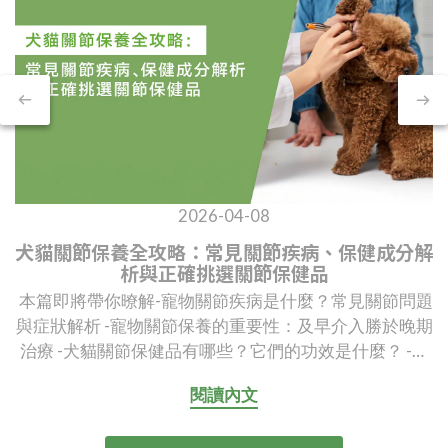
2026-04-08
犬貓關節保養全攻略：常見關節疾病、保健成分解
析與正確挑選關節保健品
本篇即將帶你暸解-寵物關節疾病是什麼？常見關節問題
與症狀解析 -寵物關節保養的重要性：及早介入勝於晚期
治療 -犬貓關節保健品有哪些？它們的功效是什麼？ -保
健品成分大比拼！成分、優缺點與迷思一次告訴你 -犬貓
閱讀內文
關節症狀不可忽視：挑選正確保健品，守護毛孩的關節
健康 寵物關節疾病是什麼？常見關節問題與症狀解析動