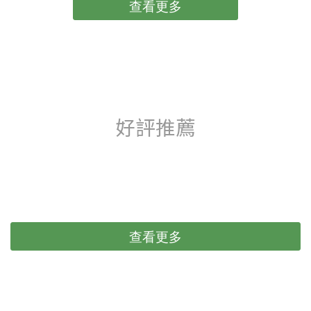
物之所以能展現奔跑、跳躍與轉身等多樣化的運動能
查看更多
力，正是因為關節提供穩定又靈活的運動結構。關節由
關節軟骨、關節囊、韌帶等組成，關節腔內的滑液則提
供潤滑，協助支撐體重並維持順暢活動。當這些結構因
老化、肥胖、遺傳或過去受傷而退化時，就可能形成各
類關節疾病。最常見的退化性骨關節炎
（Osteoarthritis, OA）是一種慢性、進行性的疾病，會
好評推薦
隨著年齡增長自發出現，導致軟骨磨損及關節發炎反應
增加，甚至造成疼痛，影響步態、活動量與生活品質。
中高齡犬貓通常存在不同程度的關節退化，此外，關節
疾病如髖關節發育不良、髕骨內外翻(膝蓋脫臼)與前十字
韌帶斷裂會直接造成關節不穩與疼痛；而椎間盤疾病雖
非一般認知的四肢相關關節疾病，但因也會影響步態，
出現跛行或活動減少，容易被誤認為關節問題。常見的
查看更多
關節問題表現包括起身緩慢、上下樓梯猶豫、跳躍困
難、散步落後、關節僵硬或反覆舔咬肢體(別是關節處)
【1,2】。 觀察到這些徵兆了嗎？現在有更專業關節照護
方法，幫毛孩找回行動力 👉 立即了解 極精萃 關節超跑