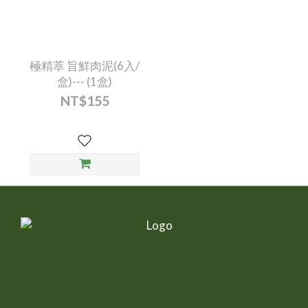
極精萃 旨鮮肉泥(6入/
盒)--- (1盒)
NT$155