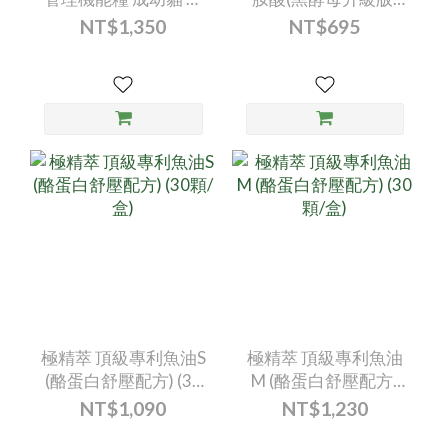
陸總匯（1.8kg/包）--
(60顆/盒)
NT$1,350
NT$695
-1入
極精萃 頂級專利魚油S
極精萃 頂級專利魚油
(酪蛋白舒壓配方) (30
M (酪蛋白舒壓配方)
顆/盒)
(30顆/盒)
NT$1,090
NT$1,230