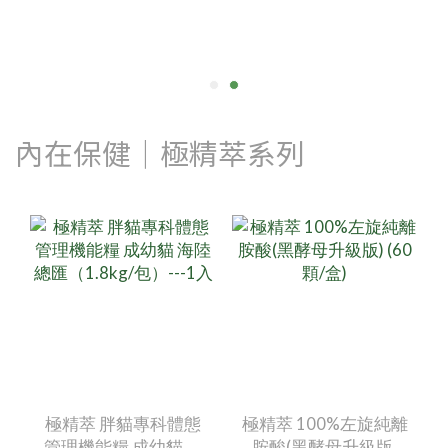
內在保健｜極精萃系列
極精萃 胖貓專科體態
極精萃 100%左旋純離
管理機能糧 成幼貓 海
胺酸(黑酵母升級版)