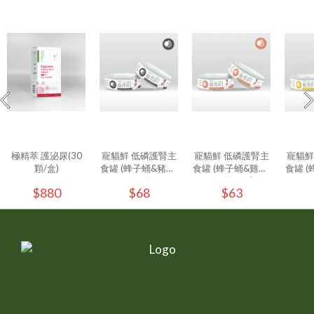
極精萃 護泌尿(30
寵貓鮮 低磷護腎主
寵貓鮮 低磷護腎主
寵貓鮮
顆/盒)
食罐 (蜂子蛹&豬肉)
食罐 (蜂子蛹&雞肉)
食罐 (
80g/罐
80g/罐 - (1入)
80g
$880
$68
$63