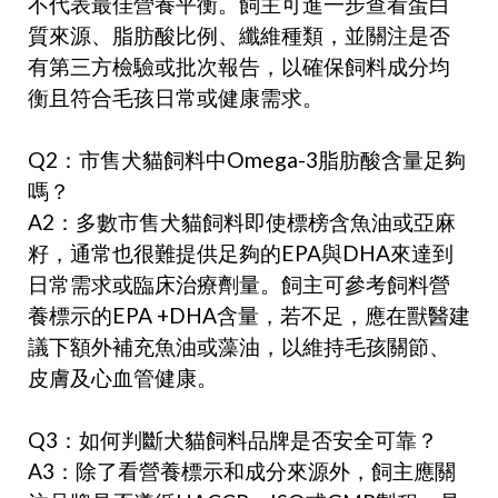
不代表最佳營養平衡。飼主可進一步查看蛋白
質來源、脂肪酸比例、纖維種類，並關注是否
有第三方檢驗或批次報告，以確保飼料成分均
衡且符合毛孩日常或健康需求。
Q2
：市售犬貓飼料中
Omega-3
脂肪酸含量足夠
嗎？
A2
：多數市售犬貓飼料即使標榜含魚油或亞麻
籽，通常也很難提供足夠的
EPA
與
DHA
來達到
日常需求或臨床治療劑量。飼主可參考飼料營
養標示的
EPA +DHA
含量，若不足，應在獸醫建
議下額外補充魚油或藻油，以維持毛孩關節、
皮膚及心血管健康。
Q3
：如何判斷犬貓飼料品牌是否安全可靠？
A3
：除了看營養標示和成分來源外，飼主應關