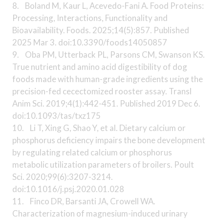
8. Boland M, Kaur L, Acevedo-Fani A. Food Proteins:
Processing, Interactions, Functionality and
Bioavailability. Foods. 2025;14(5):857. Published
2025 Mar 3. doi:10.3390/foods14050857
9. Oba PM, Utterback PL, Parsons CM, Swanson KS.
True nutrient and amino acid digestibility of dog
foods made with human-grade ingredients using the
precision-fed cecectomized rooster assay. Transl
Anim Sci. 2019;4(1):442-451. Published 2019 Dec 6.
doi:10.1093/tas/txz175
10. Li T, Xing G, Shao Y, et al. Dietary calcium or
phosphorus deficiency impairs the bone development
by regulating related calcium or phosphorus
metabolic utilization parameters of broilers. Poult
Sci. 2020;99(6):3207-3214.
doi:10.1016/j.psj.2020.01.028
11. Finco DR, Barsanti JA, Crowell WA.
Characterization of magnesium-induced urinary