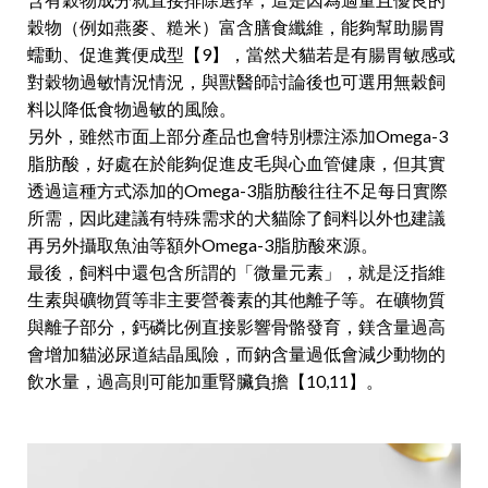
穀物（例如燕麥、糙米）富含膳食纖維，能夠幫助腸胃
蠕動、促進糞便成型【9】，當然犬貓若是有腸胃敏感或
對穀物過敏情況情況，與獸醫師討論後也可選用無穀飼
料以降低食物過敏的風險。
另外，雖然市面上部分產品也會特別標注添加Omega-3
脂肪酸，好處在於能夠促進皮毛與心血管健康，但其實
透過這種方式添加的Omega-3脂肪酸往往不足每日實際
所需，因此建議有特殊需求的犬貓除了飼料以外也建議
再另外攝取魚油等額外Omega-3脂肪酸來源。
最後，飼料中還包含所謂的「微量元素」，就是泛指維
生素與礦物質等非主要營養素的其他離子等。在礦物質
與離子部分，鈣磷比例直接影響骨骼發育，鎂含量過高
會增加貓泌尿道結晶風險，而鈉含量過低會減少動物的
飲水量，過高則可能加重腎臟負擔【10,11】。