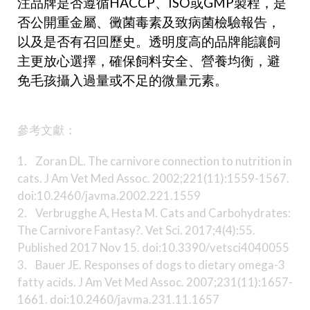
注品牌是否遵循
HACCP
、
ISO
或
GMP
製程，是
否公開重金屬、黴菌毒素及致病菌檢驗報告，
以及是否有召回歷史。透明度高的品牌能讓飼
主更放心選擇，確保飼料安全、營養均衡，避
免毛孩攝入過量或不足的微量元素。
參考文獻：
1. Zoran DL. The carnivore connection to nutrition in
cats. J Am Vet Med Assoc. 2002;221(11):1559-1567.
doi:10.2460/javma.2002.221.1559
2. Verbrugghe A, Hesta M. Cats and Carbohydrates:
The Carnivore Fantasy?. Vet Sci. 2017;4(4):55.
Published 2017 Nov 15. doi:10.3390/vetsci4040055
3. Bauer JE. Responses of dogs to dietary omega-3
fatty acids. J Am Vet Med Assoc. 2007;231(11):1657-
1661. doi:10.2460/javma.231.11.1657