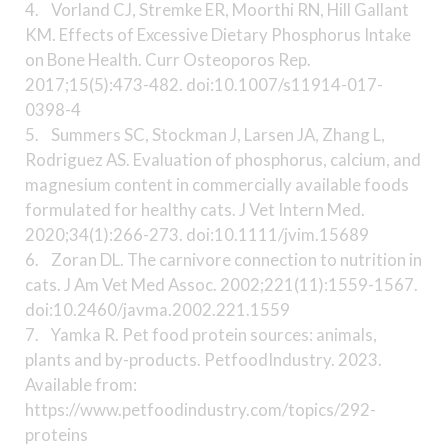
4. Vorland CJ, Stremke ER, Moorthi RN, Hill Gallant
KM. Effects of Excessive Dietary Phosphorus Intake
on Bone Health. Curr Osteoporos Rep.
2017;15(5):473-482. doi:10.1007/s11914-017-
0398-4
5. Summers SC, Stockman J, Larsen JA, Zhang L,
Rodriguez AS. Evaluation of phosphorus, calcium, and
magnesium content in commercially available foods
formulated for healthy cats. J Vet Intern Med.
2020;34(1):266-273. doi:10.1111/jvim.15689
6. Zoran DL. The carnivore connection to nutrition in
cats. J Am Vet Med Assoc. 2002;221(11):1559-1567.
doi:10.2460/javma.2002.221.1559
7. Yamka R. Pet food protein sources: animals,
plants and by-products. PetfoodIndustry. 2023.
Available from:
https://www.petfoodindustry.com/topics/292-
proteins