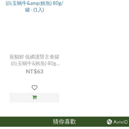
寵貓鮮 低磷護腎主食罐
(白玉蝸牛&鮪魚) 80g/
罐 - (1入)
NT$63
猜你喜歡