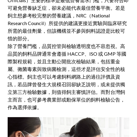
Officials）主要的標準是最低營養需求門檻，只要符合即
可避免營養缺乏症，卻未必能代表最佳營養平衡。若是
飼主想參考較完整的營養建議，NRC（National
Research Council）所提供的建議更接近實驗與臨床研究
所需的最佳劑量，但該機構並不參與飼料認證是比較可
惜的部分。
除了營養門檻，品質控管與檢驗透明度也不容忽視。高
品質的飼料品牌通常會遵循 HACCP、ISO 或 GMP 等國
際製程規範，並且主動公開批次檢驗結果，包括重金
屬、黴菌毒素與致病菌檢測，這些才是評估安全性的核
心指標。飼主也可以考慮飼料網路上的過往評價及資
訊，若品牌曾發生大規模召回卻缺乏說明，或未提供獨
立第三方檢驗數據，則值得飼主審慎評估。而對台灣飼
主而言，也可參考農業部或動保單位的飼料檢驗公告，
作為選擇依據。